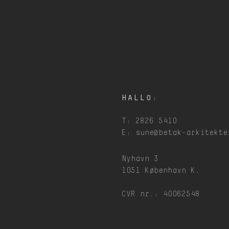
HALLO:
T: 2826 5410
E:
sune@betak-arkitekte
Nyhavn 3
1051 København K.
CVR nr.: 40062548